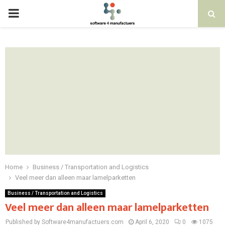
PRIMARY
MENU
Home
Business / Transportation and Logistics
Veel meer dan alleen maar lamelparketten
Business / Transportation and Logistics
Veel meer dan alleen maar lamelparketten
Published by Software4manufactuers.com
April 6, 2020
0
1075