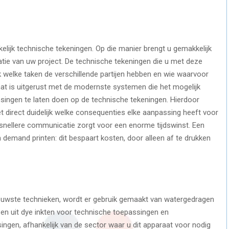
lijk technische tekeningen. Op die manier brengt u gemakkelijk
satie van uw project. De technische tekeningen die u met deze
k welke taken de verschillende partijen hebben en wie waarvoor
mat is uitgerust met de modernste systemen die het mogelijk
singen te laten doen op de technische tekeningen. Hierdoor
et direct duidelijk welke consequenties elke aanpassing heeft voor
e snellere communicatie zorgt voor een enorme tijdswinst. Een
 demand printen: dit bespaart kosten, door alleen af te drukken
ieuwste technieken, wordt er gebruik gemaakt van watergedragen
ezen uit dye inkten voor technische toepassingen en
ngen, afhankelijk van de sector waar u dit apparaat voor nodig