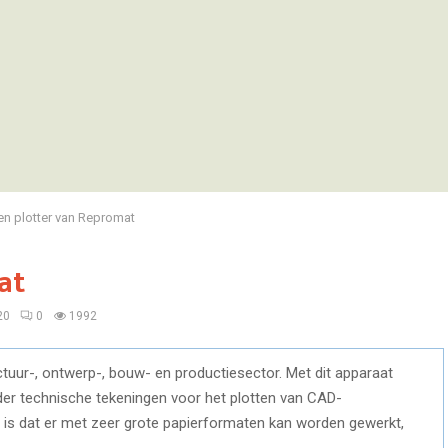
en plotter van Repromat
at
20
0
1992
ectuur-, ontwerp-, bouw- en productiesector. Met dit apparaat
onder technische tekeningen voor het plotten van CAD-
is dat er met zeer grote papierformaten kan worden gewerkt,