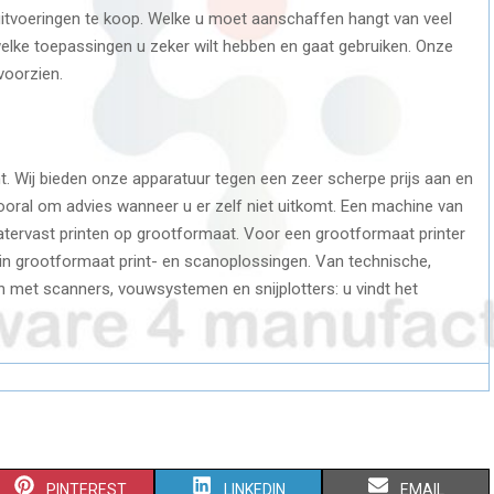
e uitvoeringen te koop. Welke u moet aanschaffen hangt van veel
welke toepassingen u zeker wilt hebben en gaat gebruiken. Onze
voorzien.
. Wij bieden onze apparatuur tegen een zeer scherpe prijs aan en
ooral om advies wanneer u er zelf niet uitkomt. Een machine van
atervast printen op grootformaat. Voor een grootformaat printer
st in grootformaat print- en scanoplossingen. Van technische,
en met scanners, vouwsystemen en snijplotters: u vindt het
S
S
S
PINTEREST
LINKEDIN
EMAIL