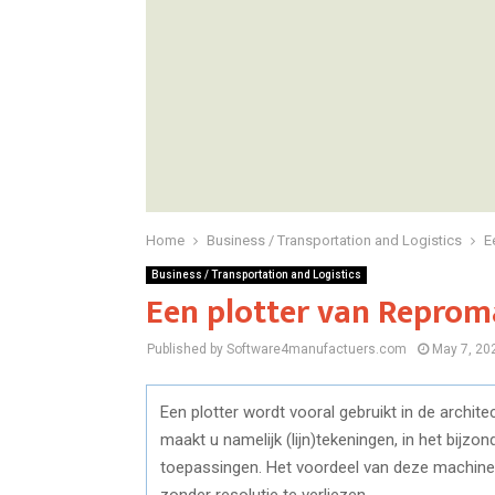
Home
Business / Transportation and Logistics
E
Business / Transportation and Logistics
Een plotter van Reprom
Published by Software4manufactuers.com
May 7, 20
Een plotter wordt vooral gebruikt in de archit
maakt u namelijk (lijn)tekeningen, in het bijz
toepassingen. Het voordeel van deze machine 
zonder resolutie te verliezen.