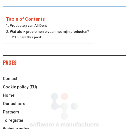
R
R
R
R
R
W
E
T
K
I
E
E
E
E
E
I
B
E
E
L
Table of Contents
Producten van All Dent
O
O
O
O
O
T
O
R
D
Wat als ik problemen ervaar met mijn producten?
Share this post:
N
N
N
N
N
T
O
E
I
E
K
S
N
R
T
PAGES
)
Contact
Cookie policy (EU)
Home
Our authors
Partners
To register
Website index