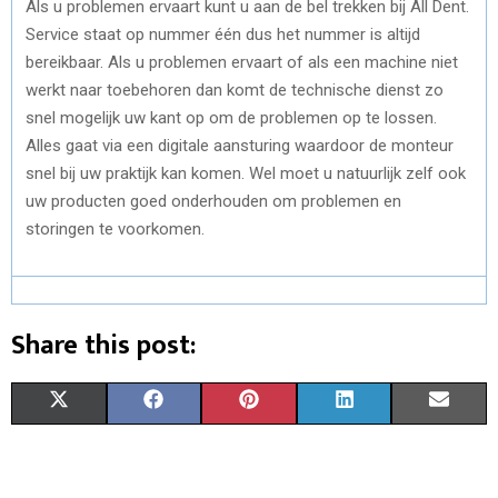
Als u problemen ervaart kunt u aan de bel trekken bij All Dent.
Service staat op nummer één dus het nummer is altijd
bereikbaar. Als u problemen ervaart of als een machine niet
werkt naar toebehoren dan komt de technische dienst zo
snel mogelijk uw kant op om de problemen op te lossen.
Alles gaat via een digitale aansturing waardoor de monteur
snel bij uw praktijk kan komen. Wel moet u natuurlijk zelf ook
uw producten goed onderhouden om problemen en
storingen te voorkomen.
Share this post:
S
S
S
S
S
X
F
P
L
E
H
H
H
H
H
(
A
I
I
M
A
A
A
A
A
T
C
N
N
A